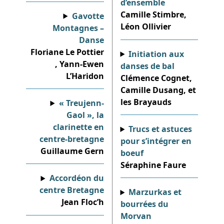
d’ensemble
Camille Stimbre,
Gavotte
Léon Ollivier
Montagnes –
Danse
Floriane Le Pottier
Initiation aux
, Yann-Ewen
danses de bal
L’Haridon
Clémence Cognet,
Camille Dusang, et
les Brayauds
« Treujenn-
Gaol », la
clarinette en
Trucs et astuces
centre-bretagne
pour s’intégrer en
Guillaume Gern
boeuf
Séraphine Faure
Accordéon du
centre Bretagne
Marzurkas et
Jean Floc’h
bourrées du
Morvan