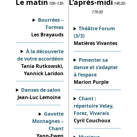
Le matin
L’après-midi
10h-13h
14h30-
17h30
Bourrées –
Formes
Théâtre Forum
Les Brayauds
(3/3)
Matières Vivantes
À la découverte
de votre accordéon
Pimenter sa
Tania Rutkowski,
danse et s’adapter
Yannick Laridon
à l’espace
Marion Purple
Danses de salon
Jean-Luc Lemoine
Chant :
répertoire Velay,
Forez, Vivarais
Gavotte
Cyril Couchoux
Montagnes –
Chant
Yann-Ewen