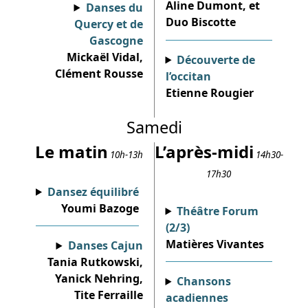
Aline Dumont, et
Danses du
Duo Biscotte
Quercy et de
Gascogne
Mickaël Vidal,
Découverte de
Clément Rousse
l’occitan
Etienne Rougier
Samedi
Le matin
L’après-midi
10h-13h
14h30-
17h30
Dansez équilibré
Youmi Bazoge
Théâtre Forum
(2/3)
Matières Vivantes
Danses Cajun
Tania Rutkowski,
Yanick Nehring,
Chansons
Tite Ferraille
acadiennes