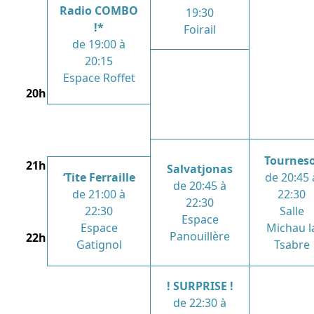
Radio COMBO
19:30
!*
Foirail
de 19:00 à
20:15
Espace Roffet
20h
Tourneso
21h
Salvatjonas
‘Tite Ferraille
de 20:45 
de 20:45 à
de 21:00 à
22:30
22:30
22:30
Salle
Espace
Espace
Michau l
Panouillère
22h
Gatignol
Tsabre
! SURPRISE !
de 22:30 à