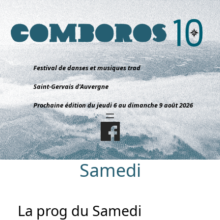
Aller
au
contenu
Festival de danses et musiques trad
Saint-Gervais d’Auvergne
Prochaine édition du jeudi 6 au dimanche 9 août 2026
Samedi
La prog du Samedi